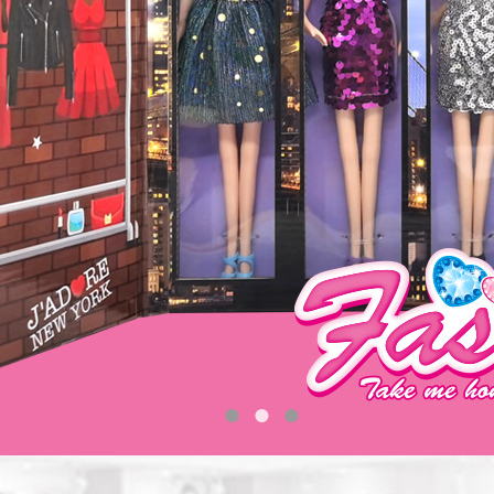
●
●
●